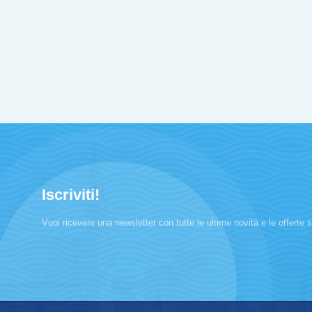
Iscriviti!
Vuoi ricevere una newsletter con tutte le ultime novità e le offerte sp