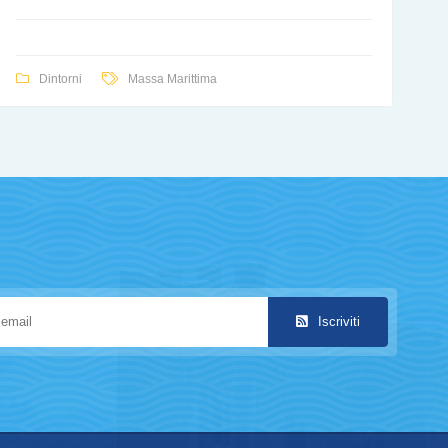
Dintorni
Massa Marittima
Iscriviti