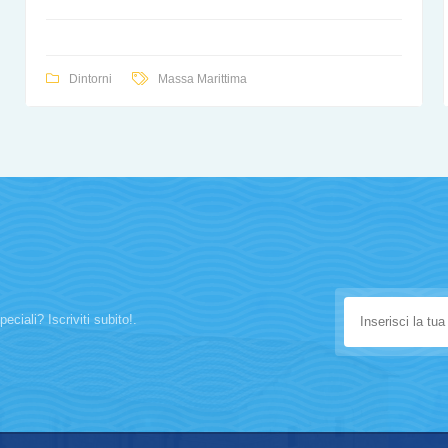
Dintorni
Massa Marittima
eciali? Iscriviti subito!.