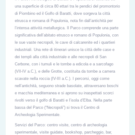
una superficie di circa 80 ettari tra le pendici del promontorio
di Piombino ed il Golfo di Baratti, dove sorgeva la città
etrusca e romana di Populonia, nota fin dall’antichità per
l’intensa attività metallurgica. Il Parco comprende una parte
significativa dell’abitato etrusco e romano di Populonia, con
le sue vaste necropoli, le cave di calcarenite ed i quartieri
industriali. Una rete di itinerari unisce la città delle case e
dei templi alla città industriale e alle necropoli di San
Cerbone, con i tumuli e le tombe a edicola e a sarcofago
(VII-IV a.C.), e delle Grotte, costituita da tombe a camera
scavate nella roccia (IV-III a.C.). I percorsi, oggi come
nell’antichità, seguono strade basolate, attraversano boschi
e macchia mediterranea e si aprono su inaspettati scorci
rivolti verso il golfo di Baratti e l’isola d’Elba. Nella parte
bassa del Parco (“Necropoli”) si trova il Centro di
Archeologia Sperimentale.
Servizi del Parco: centro visite, centro di archeologia
sperimentale, visite guidate, bookshop, parcheggio, bar,